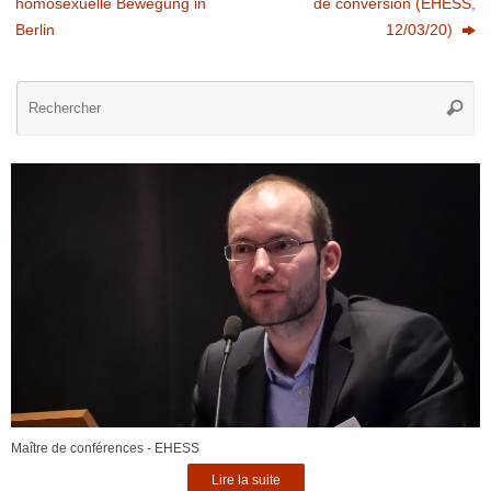
homosexuelle Bewegung in
de conversion (EHESS,
Berlin
12/03/20)
Re
Reche
po
:
Maître de conférences - EHESS
Lire la suite