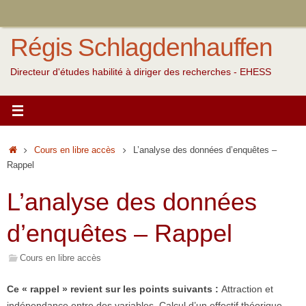
Passer
au
Régis Schlagdenhauffen
contenu
Directeur d'études habilité à diriger des recherches - EHESS
Accueil
Cours en libre accès
L’analyse des données d’enquêtes –
Rappel
L’analyse des données
d’enquêtes – Rappel
Cours en libre accès
Ce « rappel » revient sur les points suivants :
Attraction et
indépendance entre des variables, Calcul d’un effectif théorique,