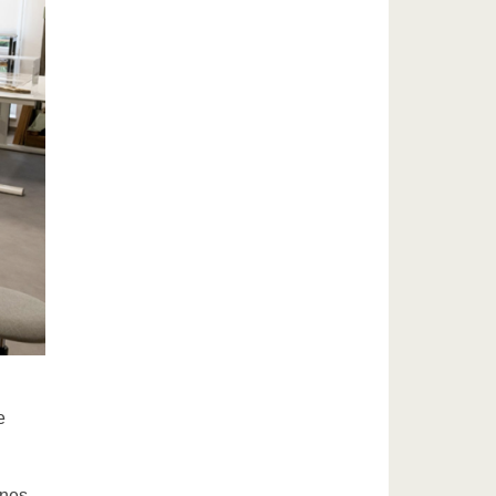
e
ines