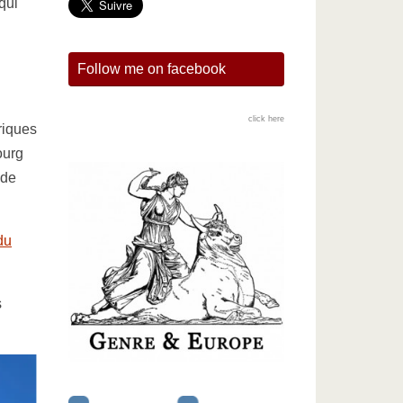
qui
Follow me on facebook
click here
riques
ourg
 de
du
s