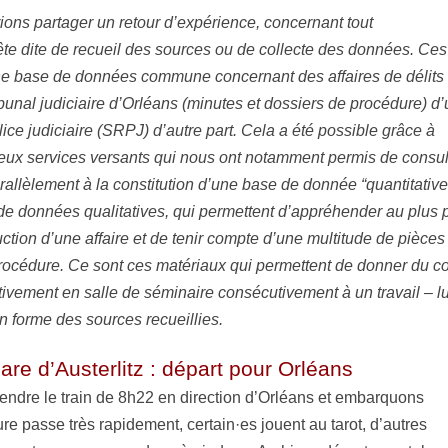
ons partager un retour d’expérience, concernant tout
ête dite de recueil des sources ou de collecte des données. Ces
’une base de données commune concernant des affaires de délits
bunal judiciaire d’Orléans (minutes et dossiers de procédure) d
lice judiciaire (SRPJ) d’autre part. Cela a été possible grâce à
 deux services versants qui nous ont notamment permis de consul
allèlement à la constitution d’une base de donnée “quantitative
e données qualitatives, qui permettent d’appréhender au plus 
uction d’une affaire et de tenir compte d’une multitude de pièces
océdure. Ce sont ces matériaux qui permettent de donner du c
ctivement en salle de séminaire consécutivement à un travail – lu
n forme des sources recueillies.
are d’Austerlitz : départ pour Orléans
endre le train de 8h22 en direction d’Orléans et embarquons
ure passe très rapidement, certain·es jouent au tarot, d’autres