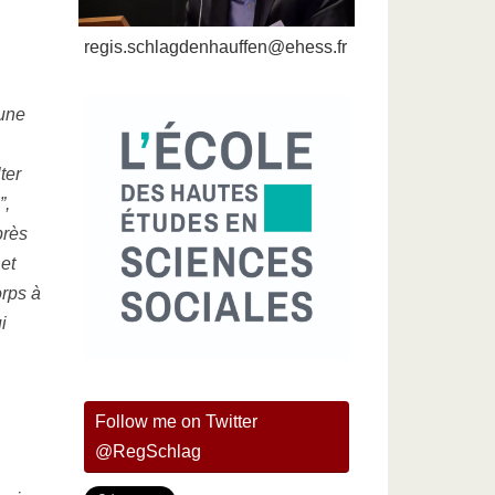
regis.schlagdenhauffen@ehess.fr
Lire la suite
’une
ter
”,
près
 et
orps à
i
Follow me on Twitter
@RegSchlag