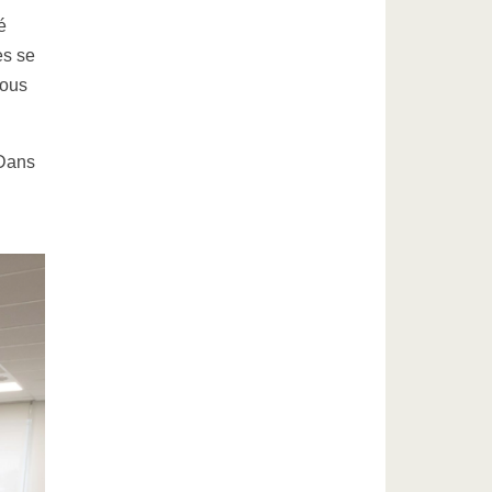
é
es se
nous
 Dans