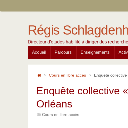
Passer
au
contenu
Régis Schlagdenh
Directeur d'études habilité à diriger des recherc
Passer
Accueil
Parcours
Enseignements
Activ
au
contenu
Accueil
Cours en libre accès
Enquête collective
Enquête collective 
Orléans
Cours en libre accès