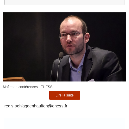
po
:
Maître de conférences - EHESS
Lire la suite
regis.schlagdenhauffen@ehess.fr