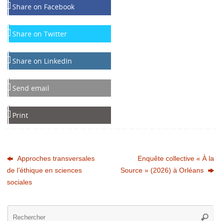
Share on Facebook
Share on Twitter
Share on LinkedIn
Send email
Print
Approches transversales
Enquête collective « À la
de l’éthique en sciences
Source » (2026) à Orléans
sociales
Re
Reche