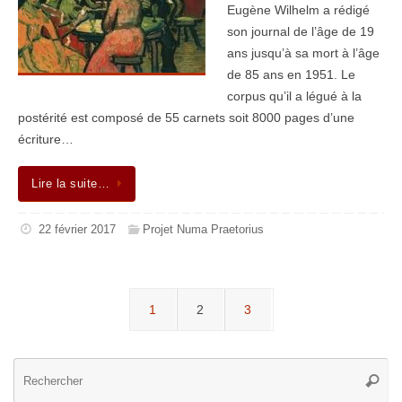
Eugène Wilhelm a rédigé
son journal de l’âge de 19
ans jusqu’à sa mort à l’âge
de 85 ans en 1951. Le
corpus qu’il a légué à la
postérité est composé de 55 carnets soit 8000 pages d’une
écriture…
Lire la suite…
22 février 2017
Projet Numa Praetorius
1
2
3
Re
Reche
po