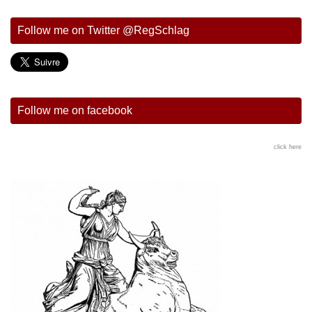
Follow me on Twitter @RegSchlag
Follow me on facebook
click here