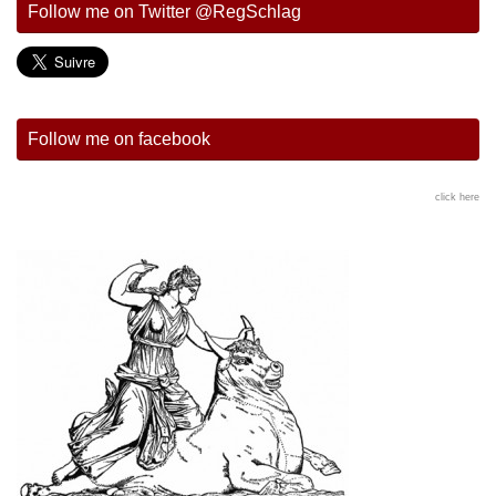
Follow me on Twitter @RegSchlag
Follow me on facebook
click here