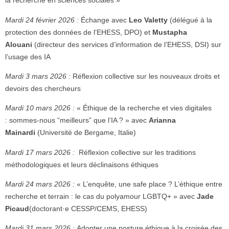
la recherche en sciences sociales »
Mardi 24 février 2026 :
Échange avec
Leo Valetty
(délégué à la
protection des données de l’EHESS, DPO) et
Mustapha
Alouani
(directeur des services d’information de l’EHESS, DSI) sur
l’usage des IA
Mardi 3 mars 2026 :
Réflexion collective sur les nouveaux droits et
devoirs des chercheurs
Mardi 10 mars 2026 :
« Éthique de la recherche et vies digitales
:
sommes-nous “meilleurs” que l’IA ? » avec
Arianna
Mainardi
(Université de Bergame, Italie)
Mardi 17 mars 2026 :
Réflexion collective sur les traditions
méthodologiques et leurs déclinaisons éthiques
Mardi 24 mars 2026 :
« L’enquête, une safe place ? L’éthique entre
recherche et terrain : le cas du polyamour LGBTQ+ » avec
Jade
Picaud
(doctorant·e CESSP/CEMS, EHESS)
Mardi 31 mars 2026 :
Adopter une posture éthique à la croisée des