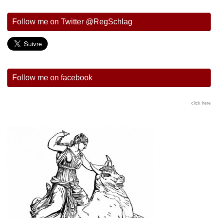
Follow me on Twitter @RegSchlag
Follow me on facebook
click here